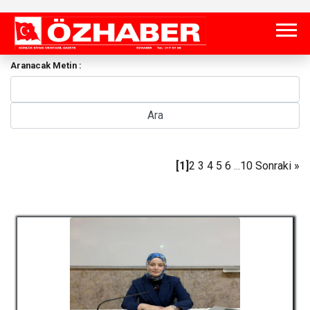
Aranacak Metin :
[1]
2
3
4
5
6
...
10
Sonraki »