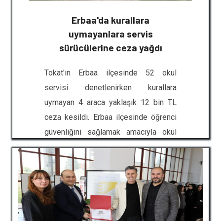
hız kesmeden devam ediyor.
Erbaa'da kurallara
Öğrencilerin bağımlılıkla mücadele
uymayanlara servis
konusunda bilinçlendirilmesini
sürücülerine ceza yağdı
amaçlayan program, üniversitenin
farklı akademik birimlerinde geniş
Tokat'ın Erbaa ilçesinde 52 okul
katılımla gerçekleştiriliyor. Proje
servisi denetlenirken kurallara
çerçevesinde son olarak Niksar ve
uymayan 4 araca yaklaşık 12 bin TL
Reşadiye ilçelerinde bulunan
ceza kesildi. Erbaa ilçesinde öğrenci
akademik birimler ile Tıp Fakültesi'nde
güvenliğini sağlamak amacıyla okul
eğitimler düzenlendi. Daha önce Turhal
servislerine yönelik denetimler
ve Zile ilçelerinde gerçekleştirilen
sıklaştırıldı. İlçe Emniyet Müdürlüğü ile
etkinliklerle önemli bir öğrenci
İlçe Jandarma Komutanlığı ekiplerince
kitlesine ulaşılmıştı. Ala
gerçekleştirilen uygulamada, servis
araçları tek tek durdurularak kapsamlı
kontrollerden geçirildi. Denetimler,