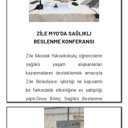
ZİLE MYO’DA SAĞLIKLI
BESLENME KONFERANSI
Zile Meslek Yüksekokulu, öğrencilerin
sağlıklı yaşam alışkanlıkları
kazanmalarını desteklemek amacıyla
Zile Belediyesi işbirliği ile kapsamlı
bir farkındalık etkinliğine ev sahipliği
yaptı.Önce Bilinç: Sağlıklı Beslenme
KonferansıEtkinlik programı,
Yüksekokul konferans salonunda
düzenlenen eğitimle başladı. Zile