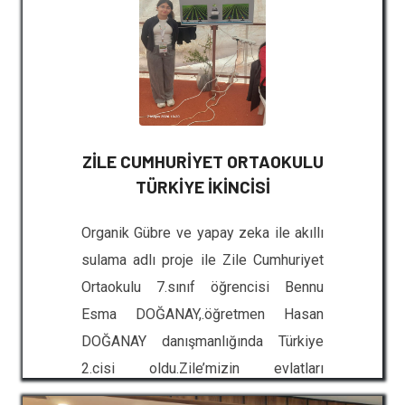
Belediyesi Spor Kompleksi
Diyetisyeni Elif Nur Kalpak tarafından
gerçekleştirilen “Sağlıklı Beslenme,
Doğru Beslenme Bilinci ve Sağlıklı
Yaşam Alışkanlıkları” konulu sunumda,
gençlerin akademik başarı ve yaşam
ZİLE CUMHURİYET ORTAOKULU
kalitesi üzerinde beslenmenin kritik
TÜRKİYE İKİNCİSİ
önemi vurgulandı. Kalpak,
sürdürülebilir beslenme alışkanlıkları
Organik Gübre ve yapay zeka ile akıllı
ve doğru bilinen yanlışlar üzerine
sulama adlı proje ile Zile Cumhuriyet
değerli bilgileri öğrencilerle
Ortaokulu 7.sınıf öğrencisi Bennu
paylaştı.Sonra Hareket: Bahçede
Esma DOĞANAY,.öğretmen Hasan
Fitness ve Dans KeyfiTeorik eğitimin
DOĞANAY danışmanlığında Türkiye
ardından etkinliğin ikinci aşaması Zile
2.cisi oldu.Zile’mizin evlatları
MYO bahçesinde gerçekleştirildi. Zile
üretmeye, gelişmeye ve bizleri