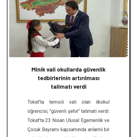
biri olan "Mezunlar buluşmas�
refakatinde gerçekleştirilen
hareketlilik kapsamında öğrenciler,
Almanya’da 3 hafta süreyle
işletmelerde staj faaliyetlerine
katılacaklar. Söz konusu faaliyet ile
öğrencilerin; Mesleki bilgi ve
becerilerinin geliştirilmesi,Yeni nesil
otomotiv teknolojilerinin yerinde
Minik vali okullarda güvenlik
öğrenilmesi,Yabancı dil yeterliliklerinin
tedbirlerinin artırılması
artırılması,Kültürlerarası etkileşim ve
talimatı verdi
iletişim becerilerinin güçlendirilmesi,İş
Tokat'ta temsili vali olan ilkokul
disiplini ve çalışma alışkanlıklarının
öğrencisi, "güvenli şehir" talimatı verdi.
geliştirilmesi hedeflenmektedir. Gerçekleştirilen
Tokat'ta 23 Nisan Ulusal Egemenlik ve
bu hareketlilik ile öğrencilerimizin
Çocuk Bayramı kapsamında anlamlı bir
uluslararası deneyim kazanmaları ve